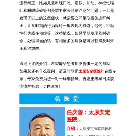
进行纠正，比如儿童出现口吃、遗尿、抽动、神经性呕
吐和睡眠障碍等都是需要家长特别注意的问题，一旦是
发现了以上的这些症状，就需要立即采取措施进行纠
正，儿童时期的行为障碍一般表现为孤僻，迟钝，冲动
性行为或多动症等，这些情况，如经早期发现及时确
诊，处理得当的话，有相当多的病例是可以获得及时矫
正和治愈的。
通过上述的介绍，希望能给患者朋友提供一定的帮助。
如果您还有什么疑问，请及时联系
太原安定医院
的在线专
家，专家免费为您一对一详细指导。祝愿患者早日摆脱
病痛的折磨，走向康复!
名医堂
原安定
任庆善：太原安定
医院...
介绍：
，太原安定
太原安定医院精神科