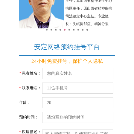
山大一院精
主任，原山西省精神卫生中心
省精神卫生
病区主任，原山西省精神疾病
擅长：精神
司法鉴定中心主任。专业擅
虑症、神经
长：失眠抑郁症、精神分裂
1
2
3
4
5
6
7
8
9
10
碍及妇女精
症、偏执型精神病，各科神经
疗。
官能症、生理障碍
安定网络预约挂号平台
24小时免费挂号，保护个人隐私
患者姓名：
*
联系电话：
*
年龄：
预约时间：
疾病描述：
*