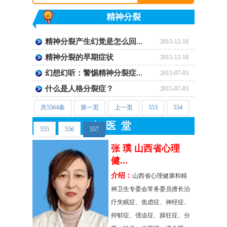
精神分裂
精神分裂产生幻觉是怎么回...
2015-12-18
精神分裂的早期症状
2015-12-18
幻想幻听：警惕精神分裂症...
2015-07-03
什么是人格分裂症？
2015-07-03
共5564条
第一页
上一页
553
554
名医堂
555
556
557
张 璞 山西省心理
刘佳
健...
医院.
介绍：
介绍
山西省心理健康和精
神卫生专委会常务委员擅长治
任，原
疗失眠症、焦虑症、神经症、
科主任
抑郁症、强迫症、躁狂症、分
专业擅