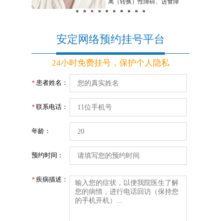
离（转换）性障碍、进食障
心率失
1
2
3
4
5
6
7
8
9
10
碍、惊恐障碍、疑病障碍、双
神经症
向情感障碍、精神分裂症、酒
染心脏
安定网络预约挂号平台
精依赖等各类精神疾病。在无
抽...
24小时免费挂号，保护个人隐私
患者姓名：
*
联系电话：
*
年龄：
预约时间：
疾病描述：
*