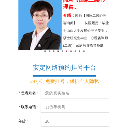
咨询师
闻莉【国家二级心
理咨...
的专业素
介绍：
闻莉【国家二级心理
都医科大学
咨询师】 从医履历：毕业
心理课程培
于山西大学发展心理学专业，
原则，具有
硕士研究生毕业，心理咨询师
谨的专业态
(二级)，家庭教育指导师讲
咨询基本功
1
2
3
4
5
6
7
8
9
10
师，中小大学心理辅导教师，
长等系列课
原山西大学心理咨询导师
安定网络预约挂号平台
24小时免费挂号，保护个人隐私
患者姓名：
*
联系电话：
*
年龄：